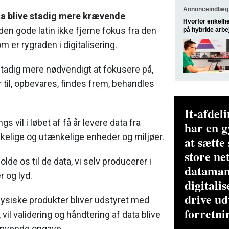
Annonceindlæg 
ta blive stadig mere krævende
Hvorfor enkelhe
n gode latin ikke fjerne fokus fra den
på hybride arbe
 er rygraden i digitalisering.
 stadig mere nødvendigt at fokusere på,
r til, opbevares, findes frem, behandles
It-afdel
gs vil i løbet af få år levere data fra
har en g
nkelige og utænkelige enheder og miljøer.
at sætte 
store n
rholde os til de data, vi selv producerer i
dataman
r og lyd.
digitali
drive ud
fysiske produkter bliver udstyret med
forretni
vil validering og håndtering af data blive
ævende opgave.