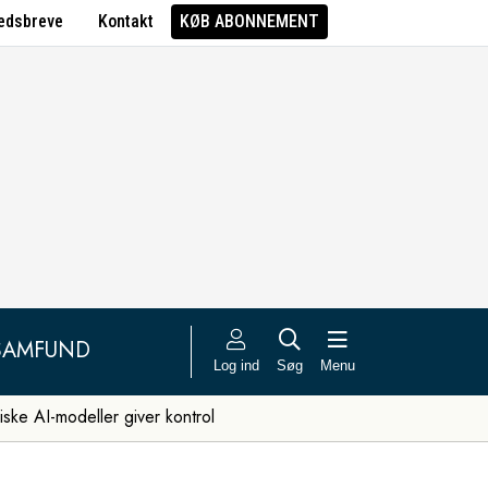
edsbreve
Kontakt
KØB ABONNEMENT
SAMFUND
Log ind
Søg
Menu
iske AI-modeller giver kontrol