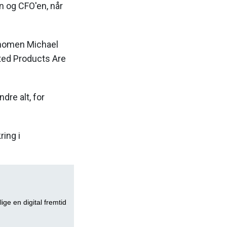
n og CFO'en, når
nomen Michael
ted Products Are
dre alt, for
ring i
lige en digital fremtid