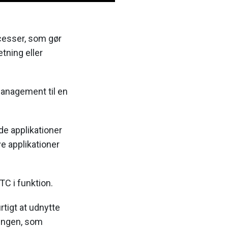
ocesser, som gør
tning eller
management til en
ede applikationer
e applikationer
TC i funktion.
tigt at udnytte
ningen, som