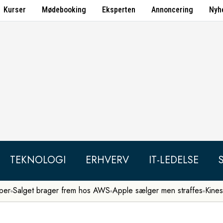
Kurser
Mødebooking
Eksperten
Annoncering
Nyh
TEKNOLOGI
ERHVERV
IT-LEDELSE
per
Salget brager frem hos AWS
Apple sælger men straffes
Kines