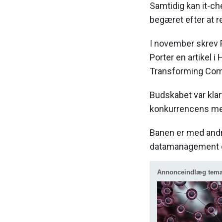
Samtidig kan it-ch
begæret efter at r
I november skrev
Porter en artikel
Transforming Comp
Budskabet var klart
konkurrencens me
Banen er med andre 
datamanagement og 
Annonceindlæg tem