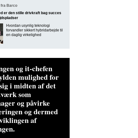
fra Barco
d er den stille drivkraft bag succes
jdspladser
Hvordan usynlig teknologi
forvandler sikkert hybridarbejde til
en daglig virkelighed
ingen og it-chefen
ylden mulighed for
sig i midten af det
etværk som
ager og påvirke
seringen og dermed
viklingen af
ngen.