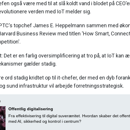
efen også være med til at slå koldt vand i blodet på CEO'e
evolutionere verden med IoT melder sig.
 PTC's topchef James E. Heppelmann sammen med øko
 i Harvard Business Review med titlen 'How Smart, Connec
etition'.
: Det er en farlig oversimplificering at tro på, at IoT kan æn
kanismer gælder stadig.
ord stadig kridtet op til it-chefer, der med en dyb forank
sund infrastruktur vil arbejde forretningsstrategisk.
a
Offentlig digitalisering
Fra effektivisering til digital suverænitet. Hvordan skaber det offent
med AI, sikkerhed og kontrol i centrum?