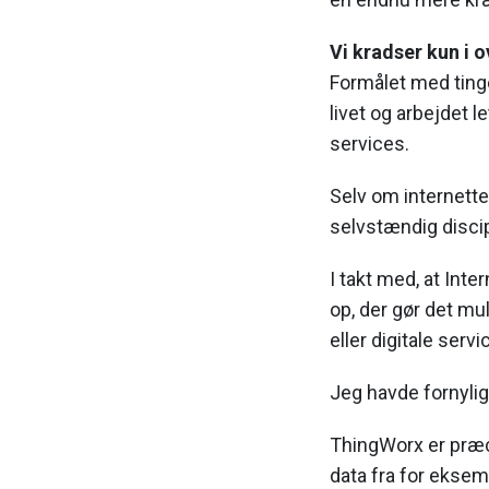
Vi kradser kun i 
Formålet med tinge
livet og arbejdet 
services.
Selv om internett
selvstændig discipl
I takt med, at Inte
op, der gør det mu
eller digitale servi
Jeg havde fornylig
ThingWorx er præci
data fra for eksem