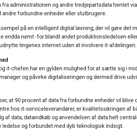
a administrationen og andre tredjepartsdata hentet via 
il andre forbundne enheder eller slutbrugere.
empel på en intelligent digtial løsning, der vil gøre det m
e endda nemt -for blandt andet produktionsledelsen ell
 udnytte tingenes internet uden at involvere it-afdelingen.
hed
og it-chefen har en gylden mulighed for at sætte sig i mid
anager og påvirke digitaliseringen og dermed drive udvi
er, at 90 procent af data fra forbundne enheder vil blive
ntre hos it-serviceleverandører, er kvalitetssikringen af 
lg af data, dataindkøb og anvendelsen af data helt central
e ledelse og forbundet med dyb teknologisk indsigt.