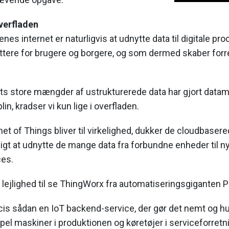
overfladen
nes internet er naturligvis at udnytte data til digitale pr
lettere for brugere og borgere, og som dermed skaber forre
ets store mængder af ustrukturerede data har gjort data
in, kradser vi kun lige i overfladen.
rnet of Things bliver til virkelighed, dukker de cloudbaser
ligt at udnytte de mange data fra forbundne enheder til ny
ces.
 lejlighed til se ThingWorx fra automatiseringsgiganten P
s sådan en IoT backend-service, der gør det nemt og hur
pel maskiner i produktionen og køretøjer i serviceforret