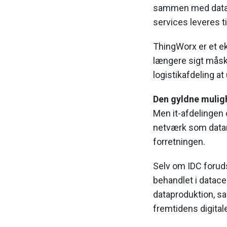
sammen med data fr
services leveres t
ThingWorx er et eks
længere sigt måsk
logistikafdeling at
Den gyldne mulig
Men it-afdelingen 
netværk som datam
forretningen.
Selv om IDC foruds
behandlet i datace
dataproduktion, sa
fremtidens digital