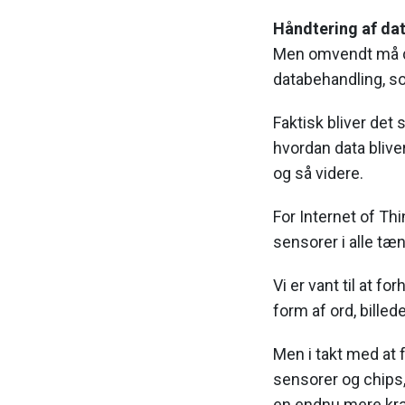
Håndtering af da
Men omvendt må de
databehandling, som
Faktisk bliver det
hvordan data blive
og så videre.
For Internet of Thin
sensorer i alle tæ
Vi er vant til at fo
form af ord, billede
Men i takt med at 
sensorer og chips, 
en endnu mere kr