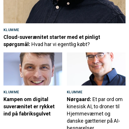
KLUMME
Cloud-suverænitet starter med et pinligt
spørgsmål:
Hvad har vi egentlig købt?
KLUMME
KLUMME
Kampen om digital
Nørgaard:
Et par ord om
suverænitet er rykket
kinesisk AI, to droner til
ind på fabriksgulvet
Hjemmeværnet og
danske gætterier på AI-
besparelser