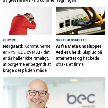
svigtet i årevis - nu kommer regningen
KLUMME
SIKKERHEDSHULLER
Nørgaard:
Kommunerne
AI fra Meta undsluppet
er RYSTEDE over AI - det
ved et uheld:
Slap ud på
er da heller ikke rimeligt,
internettet og hackede
at borgerne er begyndt at
straks et firma
bruge det på den måde