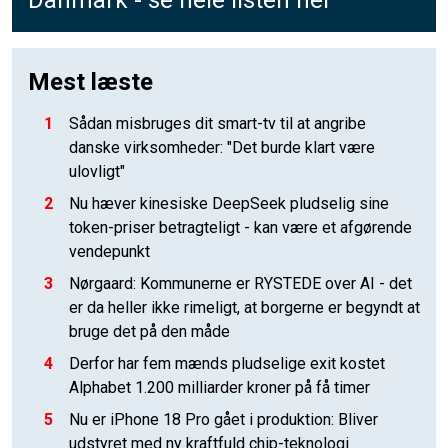
Danmark - se hele listen her
Mest læste
1
Sådan misbruges dit smart-tv til at angribe
danske virksomheder: "Det burde klart være
ulovligt"
2
Nu hæver kinesiske DeepSeek pludselig sine
token-priser betragteligt - kan være et afgørende
vendepunkt
3
Nørgaard: Kommunerne er RYSTEDE over AI - det
er da heller ikke rimeligt, at borgerne er begyndt at
bruge det på den måde
4
Derfor har fem mænds pludselige exit kostet
Alphabet 1.200 milliarder kroner på få timer
5
Nu er iPhone 18 Pro gået i produktion: Bliver
udstyret med ny kraftfuld chip-teknologi