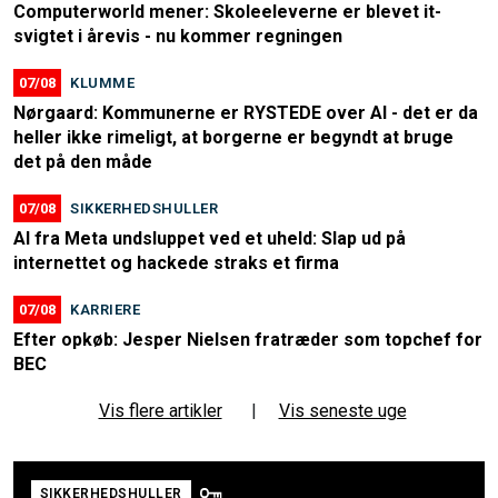
Computerworld mener: Skoleeleverne er blevet it-
svigtet i årevis - nu kommer regningen
07/08
KLUMME
Nørgaard: Kommunerne er RYSTEDE over AI - det er da
heller ikke rimeligt, at borgerne er begyndt at bruge
det på den måde
07/08
SIKKERHEDSHULLER
AI fra Meta undsluppet ved et uheld: Slap ud på
internettet og hackede straks et firma
07/08
KARRIERE
Efter opkøb: Jesper Nielsen fratræder som topchef for
BEC
Vis flere artikler
|
Vis seneste uge
SIKKERHEDSHULLER