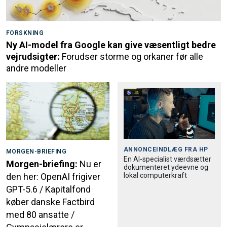
FORSKNING
Ny AI-model fra Google kan give væsentligt bedre
vejrudsigter:
Forudser storme og orkaner før alle
andre modeller
ANNONCEINDLÆG FRA
HP
MORGEN-BRIEFING
En AI-specialist værdsætter
Morgen-briefing:
Nu er
dokumenteret ydeevne og
lokal computerkraft
den her: OpenAI frigiver
GPT-5.6 / Kapitalfond
køber danske Factbird
med 80 ansatte /