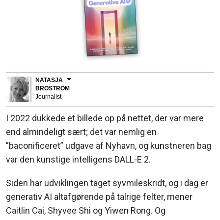
NATASJA
BROSTRÖM
Journalist
I 2022 dukkede et billede op på nettet, der var mere
end almindeligt sært; det var nemlig en
”baconificeret” udgave af Nyhavn, og kunstneren bag
var den kunstige intelligens DALL-E 2.
Siden har udviklingen taget syvmileskridt, og i dag er
generativ AI altafgørende på talrige felter, mener
Caitlin Cai, Shyvee Shi og Yiwen Rong. Og