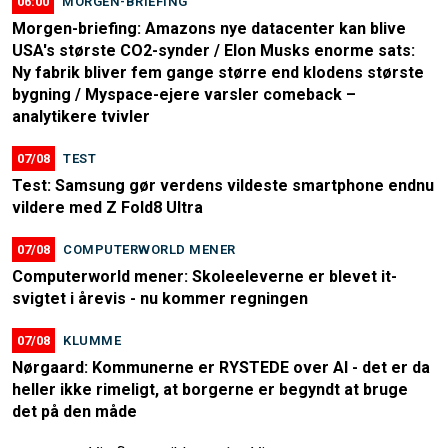
06:00
MORGEN-BRIEFING
Morgen-briefing: Amazons nye datacenter kan blive
USA's største CO2-synder / Elon Musks enorme sats:
Ny fabrik bliver fem gange større end klodens største
bygning / Myspace-ejere varsler comeback –
analytikere tvivler
07/08
TEST
Test: Samsung gør verdens vildeste smartphone endnu
vildere med Z Fold8 Ultra
07/08
COMPUTERWORLD MENER
Computerworld mener: Skoleeleverne er blevet it-
svigtet i årevis - nu kommer regningen
07/08
KLUMME
Nørgaard: Kommunerne er RYSTEDE over AI - det er da
heller ikke rimeligt, at borgerne er begyndt at bruge
det på den måde