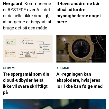
Nørgaard:
Kommunerne
It-leverandørerne bør
er RYSTEDE over AI - det
altså udfordre
er da heller ikke rimeligt,
myndighederne noget
at borgerne er begyndt at
mere
bruge det på den måde
KLUMME
KLUMME
Tre spørgsmål som din
AI-regningen kan
cloud-udbyder helst
eksplodere, hvis jeres
ikke vil svare skriftligt
IoT ikke kan følge med
på