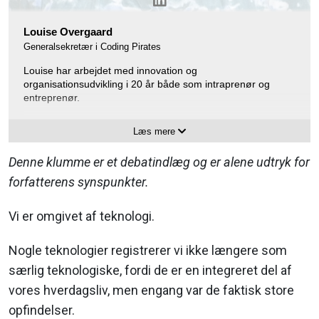
Louise Overgaard
Generalsekretær i Coding Pirates
Louise har arbejdet med innovation og
organisationsudvikling i 20 år både som intraprenør og
entreprenør.
Hun beskriver sig selv om innovationsaktivist og brænder for
Læs mere
at være med til at skabe forandring. Sin største
innovationsbagage kommer fra det offentlige, hvor Louise
Denne klumme er et debatindlæg og er alene udtryk for
har arbejdet med biblioteksudvikling – herunder udvikling af
Dokk1 i Aarhus og Smart City udvikling i både national og
forfatterens synspunkter.
international sammenhæng.
Vi er omgivet af teknologi.
Louise har også været festivalchef for Danmarks største
digitale festival, Internet Week Denmark, og så har hun
været udviklings- og innovationschef i det tidligere IT-Forum.
Nogle teknologier registrerer vi ikke længere som
særlig teknologiske, fordi de er en integreret del af
Derudover har Louise et soft spot for børn og teknologi, og
derfor har Louise været med til at udvikle NGO’en Coding
vores hverdagsliv, men engang var de faktisk store
Pirates – en landsdækkende organisation, der laver IT-
opfindelser.
kreative værksteder for 7-17 årige.