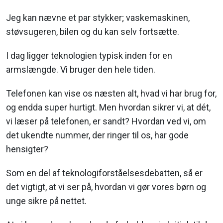
I mange år var hun bestyrelsesformand for organisationen,
Jeg kan nævne et par stykker; vaskemaskinen,
inden hun overtog stillingen som generalsekretær.
støvsugeren, bilen og du kan selv fortsætte.
I dag ligger teknologien typisk inden for en
armslængde. Vi bruger den hele tiden.
Telefonen kan vise os næsten alt, hvad vi har brug for,
og endda super hurtigt. Men hvordan sikrer vi, at dét,
vi læser på telefonen, er sandt? Hvordan ved vi, om
det ukendte nummer, der ringer til os, har gode
hensigter?
Som en del af teknologiforståelsesdebatten, så er
det vigtigt, at vi ser på, hvordan vi gør vores børn og
unge sikre på nettet.