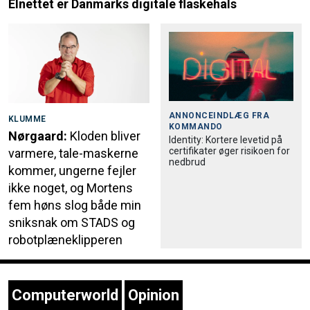
Elnettet er Danmarks digitale flaskehals
ANNONCEINDLÆG FRA
KLUMME
KOMMANDO
Nørgaard:
Kloden bliver
Identity: Kortere levetid på
certifikater øger risikoen for
varmere, tale-maskerne
nedbrud
kommer, ungerne fejler
ikke noget, og Mortens
fem høns slog både min
sniksnak om STADS og
robotplæneklipperen
Computerworld
Opinion