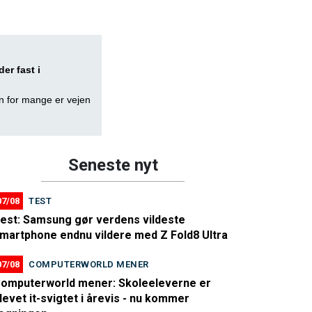
er fast i
en for mange er vejen
Seneste nyt
07/08
TEST
est: Samsung gør verdens vildeste
martphone endnu vildere med Z Fold8 Ultra
07/08
COMPUTERWORLD MENER
omputerworld mener: Skoleeleverne er
levet it-svigtet i årevis - nu kommer