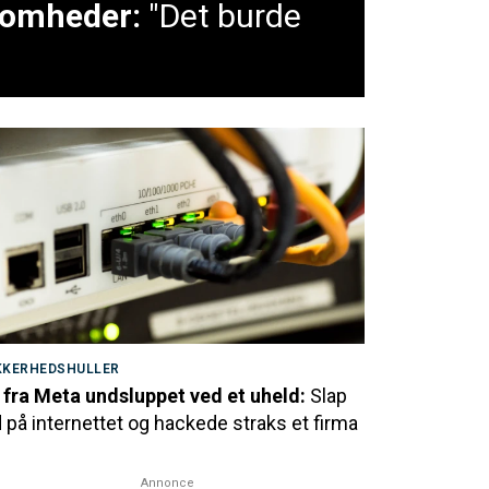
ksomheder:
"Det burde
KKERHEDSHULLER
 fra Meta undsluppet ved et uheld:
Slap
 på internettet og hackede straks et firma
Annonce