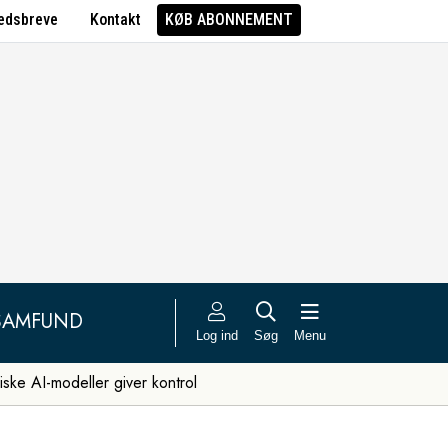
edsbreve
Kontakt
KØB ABONNEMENT
SAMFUND
Log ind
Søg
Menu
iske AI-modeller giver kontrol