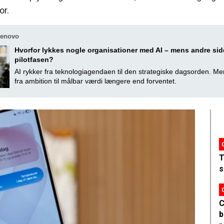
or.
Lenovo
Hvorfor lykkes nogle organisationer med AI – mens andre sidd
pilotfasen?
AI rykker fra teknologiagendaen til den strategiske dagsorden. M
fra ambition til målbar værdi længere end forventet.
T
s
C
b