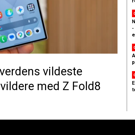
r
N
-
e
A
p
erdens vildeste
ildere med Z Fold8
E
t