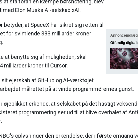
 at stå foran en kæmpe børsnotering, blev
et med Elon Musks AI-selskab xAI.
betyder, at SpaceX har sikret sig retten til
et for svimlende 383 milliarder kroner
Annonceindlæg
g.
Offentlig digital
 at benytte sig af muligheden, skal
 milliarder kroner til Cursor.
sit ejerskab af GitHub og AI-værktøjet
 arbejdet målrettet på at vinde programmørernes gunst.
 øjeblikket erkende, at selskabet på det hastigt voksen
sisteret programmering ser ud til at blive overhalet af An
.
CNBC's oplysninger den erkendelse, der i første omgang 