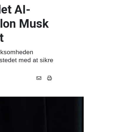
et AI-
Elon Musk
t
virksomheden
stedet med at sikre