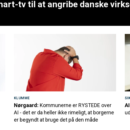
art-tv til at angribe danske vir
KLUMME
SI
Nørgaard:
Kommunerne er RYSTEDE over
AI
AI - det er da heller ikke rimeligt, at borgerne
ud
er begyndt at bruge det på den måde