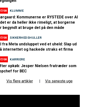
egningen
07/08
KLUMME
ørgaard: Kommunerne er RYSTEDE over AI
 det er da heller ikke rimeligt, at borgerne
r begyndt at bruge det på den måde
07/08
SIKKERHEDSHULLER
I fra Meta undsluppet ved et uheld: Slap ud
å internettet og hackede straks et firma
07/08
KARRIERE
fter opkøb: Jesper Nielsen fratræder som
opchef for BEC
Vis flere artikler
|
Vis seneste uge