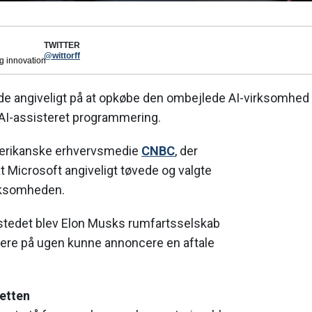
TWITTER
@wittorff
og innovation
de angiveligt på at opkøbe den ombejlede AI-virksomhed 
i AI-assisteret programmering.
merikanske erhvervsmedie
CNBC
, der
at Microsoft angiveligt tøvede og valgte
irksomheden.
i stedet blev Elon Musks rumfartsselskab
gere på ugen kunne annoncere en aftale
retten