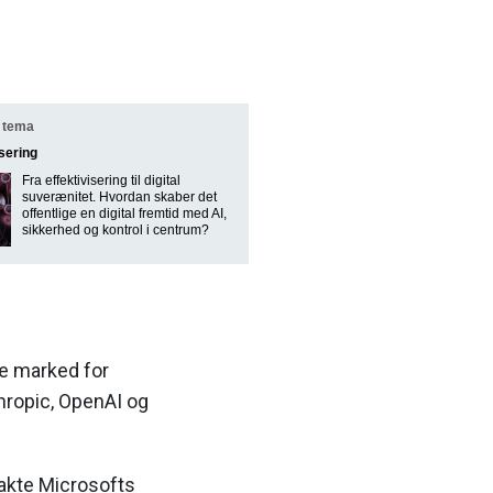
 tema
isering
Fra effektivisering til digital
suverænitet. Hvordan skaber det
offentlige en digital fremtid med AI,
sikkerhed og kontrol i centrum?
de marked for
thropic, OpenAI og
vakte Microsofts