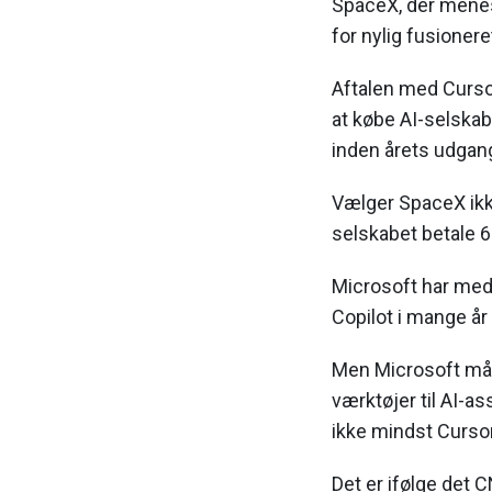
SpaceX, der menes
for nylig fusioner
Aftalen med Cursor 
at købe AI-selskab
inden årets udgan
Vælger SpaceX ikke
selskabet betale 64
Microsoft har med 
Copilot i mange år
Men Microsoft må i
værktøjer til AI-as
ikke mindst Cursor
Det er ifølge det 