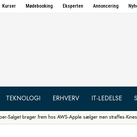
Kurser
Mødebooking
Eksperten
Annoncering
Nyh
TEKNOLOGI
ERHVERV
IT-LEDELSE
per
Salget brager frem hos AWS
Apple sælger men straffes
Kines