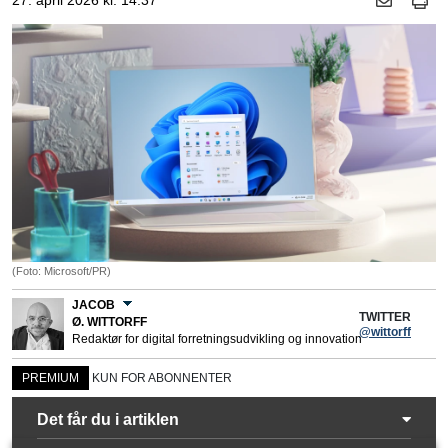
27. april 2026 kl. 14.37
(Foto: Microsoft/PR)
JACOB
TWITTER
Ø. WITTORFF
@wittorff
Redaktør for digital forretningsudvikling og innovation
PREMIUM
KUN FOR ABONNENTER
Det får du i artiklen