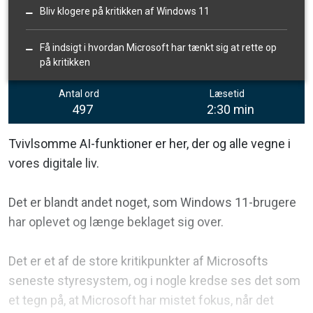
Bliv klogere på kritikken af Windows 11
Få indsigt i hvordan Microsoft har tænkt sig at rette op
på kritikken
Antal ord
Læsetid
497
2:30 min
Tvivlsomme AI-funktioner er her, der og alle vegne i
vores digitale liv.
Det er blandt andet noget, som Windows 11-brugere
har oplevet og længe beklaget sig over.
Det er et af de store kritikpunkter af Microsofts
seneste styresystem, og i nogle kredse ses det som
et tegn på, at Microsoft har mistet fokus, når det