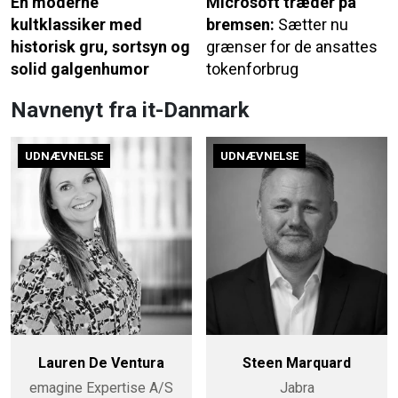
En moderne
Microsoft træder på
kultklassiker med
bremsen:
Sætter nu
historisk gru, sortsyn og
grænser for de ansattes
solid galgenhumor
tokenforbrug
Navnenyt fra it-Danmark
UDNÆVNELSE
UDNÆVNELSE
Lauren De Ventura
Steen Marquard
emagine Expertise A/S
Jabra