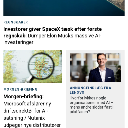
REGNSKABER
Investorer giver SpaceX tæsk efter første
regnskab:
Dumper Elon Musks massive AI-
investeringer
ANNONCEINDLÆG FRA
MORGEN-BRIEFING
LENOVO
Morgen-briefing:
Hvorfor lykkes nogle
organisationer med AI –
Microsoft afslører ny
mens andre sidder fast i
driftsdirektør for AI-
pilotfasen?
satsning / Nutanix
udpeger nye distributører