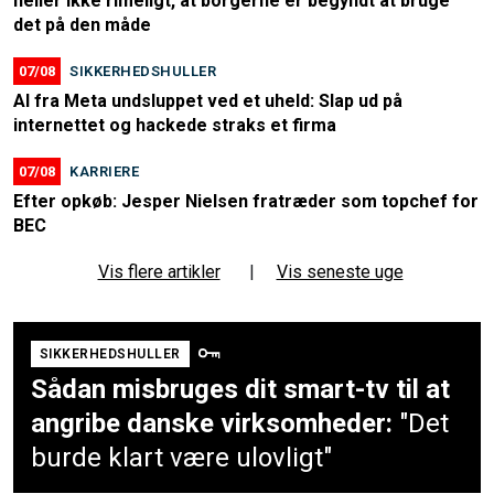
heller ikke rimeligt, at borgerne er begyndt at bruge
det på den måde
07/08
SIKKERHEDSHULLER
AI fra Meta undsluppet ved et uheld: Slap ud på
internettet og hackede straks et firma
07/08
KARRIERE
Efter opkøb: Jesper Nielsen fratræder som topchef for
BEC
Vis flere artikler
|
Vis seneste uge
SIKKERHEDSHULLER
Sådan misbruges dit smart-tv til at
angribe danske virksomheder:
"Det
burde klart være ulovligt"