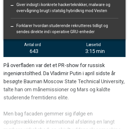
Giver indsigt i konkrete hackerteknikker, malware og
overvågning brugt i statslig hybridkrig mod Vesten
Forklarer hvordan studerende rekrutteres tidligt og
sendes direkte ind i operative GRU-enheder
Antal ord
Læsetid
643
3:15 min
På overfladen var det et PR-show for russisk
ingeniørstolthed. Da Vladimir Putin i april sidste år
besøgte Bauman Moscow State Technical University,
talte han om månemissioner og Mars og kaldte
studerende fremtidens elite.
Men bag facaden gemmer sig ifølge en
opsigtsvækkende international afsløring en langt