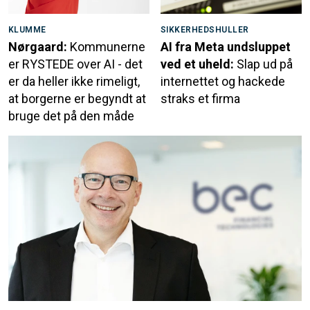
KLUMME
SIKKERHEDSHULLER
Nørgaard:
Kommunerne
AI fra Meta undsluppet
er RYSTEDE over AI - det
ved et uheld:
Slap ud på
er da heller ikke rimeligt,
internettet og hackede
at borgerne er begyndt at
straks et firma
bruge det på den måde