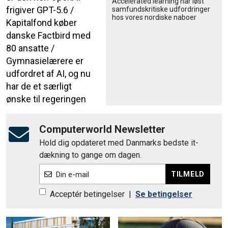
Accele­rated learning har løst
frigiver GPT-5.6 /
samfund­skri­tiske udfordringer
hos vores nordiske naboer
Kapitalfond køber
danske Factbird med
80 ansatte /
Gymnasielærere er
udfordret af AI, og nu
har de et særligt
ønske til regeringen
Computerworld Newsletter
Hold dig opdateret med Danmarks bedste it-
dækning to gange om dagen.
TILMELD
Din e-mail
Acceptér betingelser
|
Se betingelser