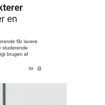
kterer
er en
derende får lavere
e studerende
igt brugen af