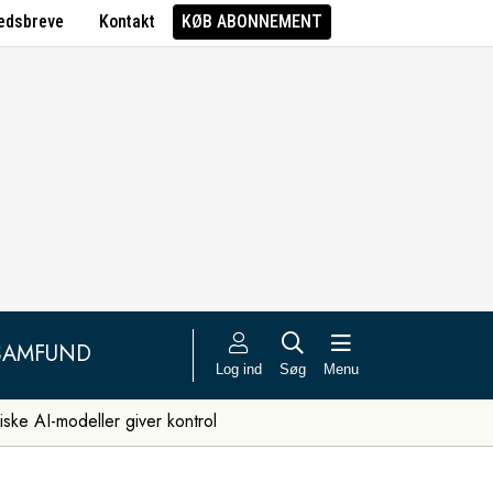
edsbreve
Kontakt
KØB ABONNEMENT
SAMFUND
Log ind
Søg
Menu
iske AI-modeller giver kontrol