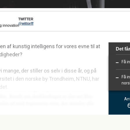
TWITTER
@wittorff
og innovation
 af kunstig intelligens for vores evne til at
Det får
rdigheder?
Få i
 mange, der stiller os selv i disse år, og på
Få i
rsitet i den norske by Trondheim, NTNU, har
nors
det.
Ant