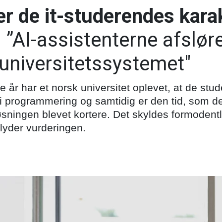
er de it-studerendes kara
:
”AI-assistenterne afslør
universitetssystemet"
te år har et norsk universitet oplevet, at de stu
 programmering og samtidig er den tid, som d
sningen blevet kortere. Det skyldes formodentl
 lyder vurderingen.