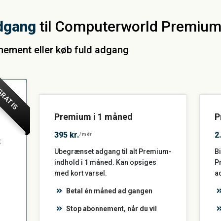
dgang
til Computerworld Premiu
nnement eller køb fuld adgang
RATIS
Premium i 1 måned
P
395 kr.
2
/mdr
t
Ubegrænset adgang til alt Premium-
Bi
indhold i 1 måned. Kan opsiges
P
med kort varsel.
a
Betal én måned ad gangen
Stop abonnement, når du vil