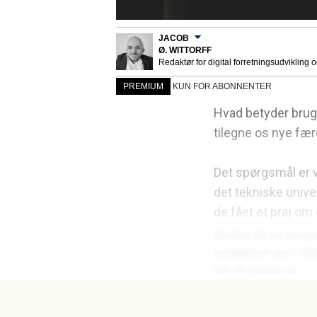
JACOB
Ø. WITTORFF
Redaktør for digital forretningsudvikling 
PREMIUM
KUN FOR ABONNENTER
Hvad betyder brugen
tilegne os nye fæ
Det spørgsmål er vi
det tekniske unive
de fået et praj om 