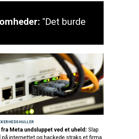
ksomheder:
"Det burde
KKERHEDSHULLER
 fra Meta undsluppet ved et uheld:
Slap
 på internettet og hackede straks et firma