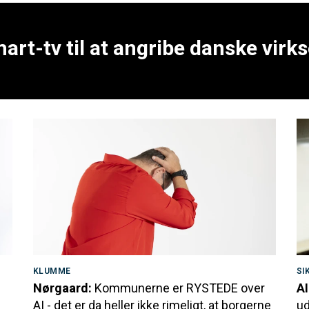
art-tv til at angribe danske vir
KLUMME
SI
Nørgaard:
Kommunerne er RYSTEDE over
AI
AI - det er da heller ikke rimeligt, at borgerne
ud