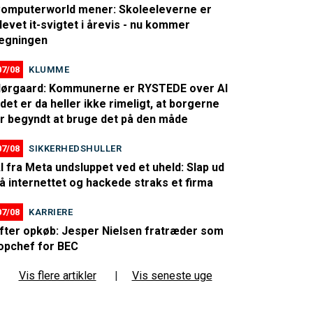
omputerworld mener: Skoleeleverne er
levet it-svigtet i årevis - nu kommer
egningen
07/08
KLUMME
ørgaard: Kommunerne er RYSTEDE over AI
 det er da heller ikke rimeligt, at borgerne
r begyndt at bruge det på den måde
07/08
SIKKERHEDSHULLER
I fra Meta undsluppet ved et uheld: Slap ud
å internettet og hackede straks et firma
07/08
KARRIERE
fter opkøb: Jesper Nielsen fratræder som
opchef for BEC
Vis flere artikler
|
Vis seneste uge