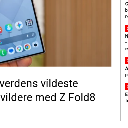
C
b
r
N
-
e
A
p
erdens vildeste
ildere med Z Fold8
E
t