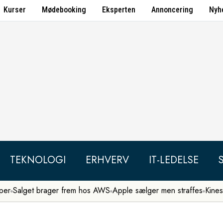
Kurser
Mødebooking
Eksperten
Annoncering
Nyh
TEKNOLOGI
ERHVERV
IT-LEDELSE
per
Salget brager frem hos AWS
Apple sælger men straffes
Kines