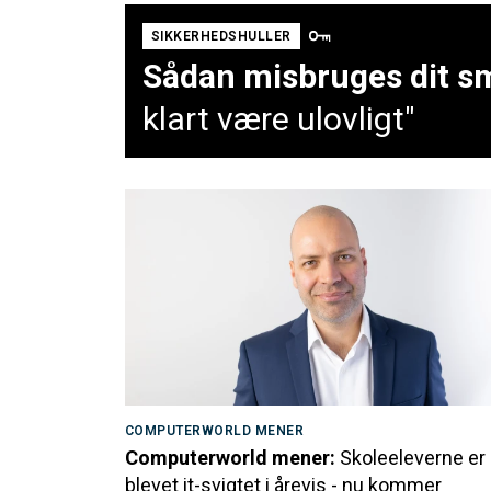
SIKKERHEDSHULLER
Sådan misbruges dit sm
klart være ulovligt"
COMPUTERWORLD MENER
Computerworld mener:
Skoleeleverne er
blevet it-svigtet i årevis - nu kommer