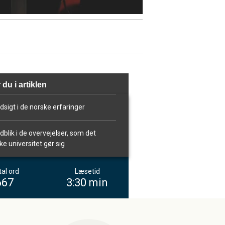
 du i artiklen
ndsigt i de norske erfaringer
ndblik i de overvejelser, som det
ke universitet gør sig
al ord
Læsetid
667
3:30 min