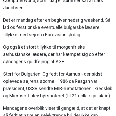
Computerworld, som i dag er sammensat af Lars
Jacobsen.
Det er mandag efter en begivenhedsrig weekend. Så
lad os først ønske eventuelle bulgarske læsere
tillykke med sejren i Eurovision lørdag.
Og også et stort tillykke til morgenfriske
aarhusianske læsere, der har kæmpet sig op efter
søndagens guldfejring af AGF.
Stort for Bulgarien. Og fedt for Aarhus - der sidst
oplevede sejrens sødme i 1986 da Reagan var
præsident, USSR sendte MIR-rumstationen i kredsløb
og Microsoft blev børsnoteret (til 21 dollars pr. aktie).
Mandagens overblik viser til gengæld, at det er knapt
så fedt at have en selvkørende bil, der ikke kan