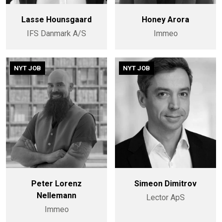
Lasse Hounsgaard
Honey Arora
IFS Danmark A/S
Immeo
NYT JOB
NYT JOB
Peter Lorenz
Simeon Dimitrov
Nellemann
Lector ApS
Immeo