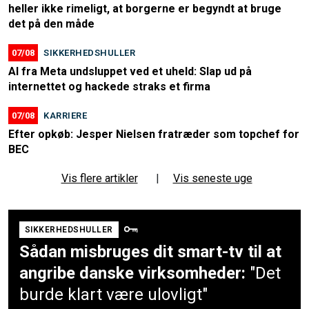
heller ikke rimeligt, at borgerne er begyndt at bruge
det på den måde
07/08
SIKKERHEDSHULLER
AI fra Meta undsluppet ved et uheld: Slap ud på
internettet og hackede straks et firma
07/08
KARRIERE
Efter opkøb: Jesper Nielsen fratræder som topchef for
BEC
Vis flere artikler
|
Vis seneste uge
SIKKERHEDSHULLER
Sådan misbruges dit smart-tv til at
angribe danske virksomheder:
"Det
burde klart være ulovligt"