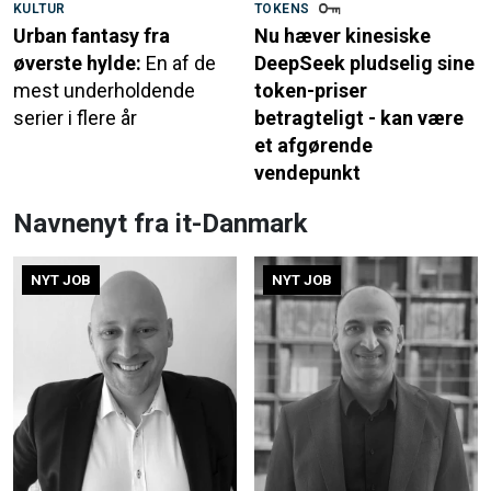
KULTUR
TOKENS
Urban fantasy fra
Nu hæver kinesiske
øverste hylde:
En af de
DeepSeek pludselig sine
mest underholdende
token-priser
serier i flere år
betragteligt - kan være
et afgørende
vendepunkt
Navnenyt fra it-Danmark
NYT JOB
NYT JOB