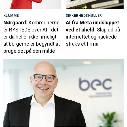
KLUMME
SIKKERHEDSHULLER
Nørgaard:
Kommunerne
AI fra Meta undsluppet
er RYSTEDE over AI - det
ved et uheld:
Slap ud på
er da heller ikke rimeligt,
internettet og hackede
at borgerne er begyndt at
straks et firma
bruge det på den måde