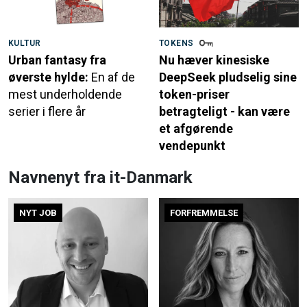
KULTUR
TOKENS
Urban fantasy fra
Nu hæver kinesiske
øverste hylde:
En af de
DeepSeek pludselig sine
mest underholdende
token-priser
serier i flere år
betragteligt - kan være
et afgørende
vendepunkt
Navnenyt fra it-Danmark
NYT JOB
FORFREMMELSE