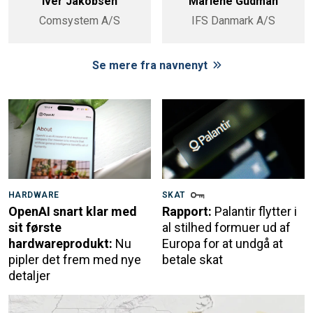
Iver Jakobsen
Marlene Gudman
Comsystem A/S
IFS Danmark A/S
Se mere fra navnenyt
HARDWARE
SKAT
OpenAI snart klar med
Rapport:
Palantir flytter i
sit første
al stilhed formuer ud af
hardwareprodukt:
Nu
Europa for at undgå at
pipler det frem med nye
betale skat
detaljer