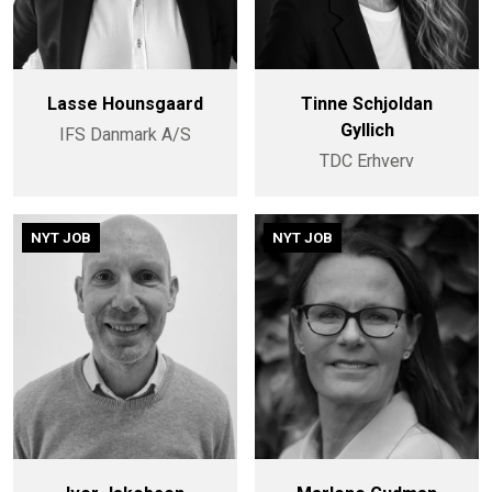
Lasse Hounsgaard
Tinne Schjoldan
Gyllich
IFS Danmark A/S
TDC Erhverv
NYT JOB
NYT JOB