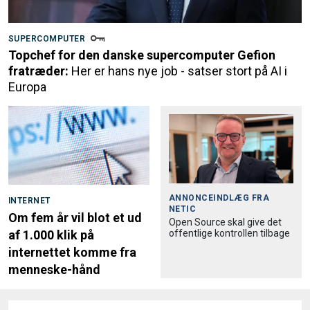
SUPERCOMPUTER
Topchef for den danske supercomputer Gefion
fratræder:
Her er hans nye job - satser stort på AI i
Europa
ANNONCEINDLÆG FRA
INTERNET
NETIC
Om fem år vil blot et ud
Open Source skal give det
offentlige kontrollen tilbage
af 1.000 klik på
internettet komme fra
menneske-hånd