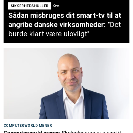
SIKKERHEDSHULLER
Sådan misbruges dit smart-tv til at
angribe danske virksomheder:
"Det
burde klart være ulovligt"
COMPUTERWORLD MENER
Computerworld mener:
Skoleeleverne er blevet it-