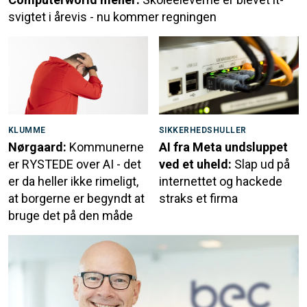
svigtet i årevis - nu kommer regningen
KLUMME
SIKKERHEDSHULLER
Nørgaard:
Kommunerne
AI fra Meta undsluppet
er RYSTEDE over AI - det
ved et uheld:
Slap ud på
er da heller ikke rimeligt,
internettet og hackede
at borgerne er begyndt at
straks et firma
bruge det på den måde