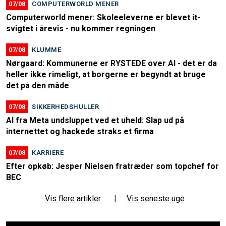
07/08
COMPUTERWORLD MENER
Computerworld mener: Skoleeleverne er blevet it-
svigtet i årevis - nu kommer regningen
07/08
KLUMME
Nørgaard: Kommunerne er RYSTEDE over AI - det er da
heller ikke rimeligt, at borgerne er begyndt at bruge
det på den måde
07/08
SIKKERHEDSHULLER
AI fra Meta undsluppet ved et uheld: Slap ud på
internettet og hackede straks et firma
07/08
KARRIERE
Efter opkøb: Jesper Nielsen fratræder som topchef for
BEC
Vis flere artikler
|
Vis seneste uge