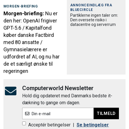
ANNONCEINDLÆG FRA
MORGEN-BRIEFING
BLUECIRCLE
Morgen-briefing:
Nu er
Partiklerne ingen taler om:
Den oversete risiko i
den her: OpenAI frigiver
datacentre og serverrum
GPT-5.6 / Kapitalfond
køber danske Factbird
med 80 ansatte /
Gymnasielærere er
udfordret af AI, og nu har
de et særligt ønske til
regeringen
Computerworld Newsletter
Hold dig opdateret med Danmarks bedste it-
dækning to gange om dagen.
TILMELD
Din e-mail
Acceptér betingelser
|
Se betingelser