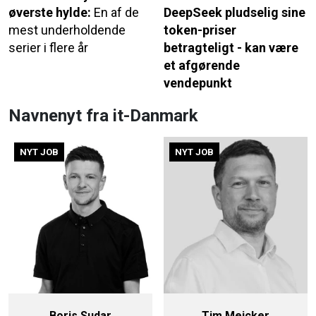
øverste hylde:
En af de
DeepSeek pludselig sine
mest underholdende
token-priser
serier i flere år
betragteligt - kan være
et afgørende
vendepunkt
Navnenyt fra it-Danmark
NYT JOB
NYT JOB
Boris Sudar
Tim Meicker