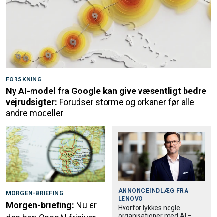
FORSKNING
Ny AI-model fra Google kan give væsentligt bedre
vejrudsigter:
Forudser storme og orkaner før alle
andre modeller
ANNONCEINDLÆG FRA
MORGEN-BRIEFING
LENOVO
Morgen-briefing:
Nu er
Hvorfor lykkes nogle
organisationer med AI –