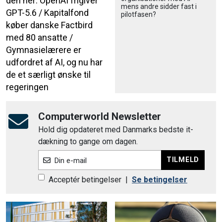
den her: OpenAI frigiver
mens andre sidder fast i
GPT-5.6 / Kapitalfond
pilotfasen?
køber danske Factbird
med 80 ansatte /
Gymnasielærere er
udfordret af AI, og nu har
de et særligt ønske til
regeringen
Computerworld Newsletter
Hold dig opdateret med Danmarks bedste it-
dækning to gange om dagen.
TILMELD
Din e-mail
Acceptér betingelser
|
Se betingelser