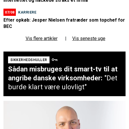
internettet og hackede straks et firma
07/08
KARRIERE
Efter opkøb: Jesper Nielsen fratræder som topchef for
BEC
Vis flere artikler
|
Vis seneste uge
SIKKERHEDSHULLER
Sådan misbruges dit smart-tv til at
angribe danske virksomheder:
"Det
burde klart være ulovligt"