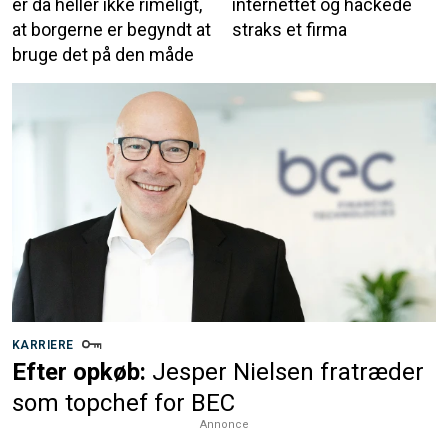
er da heller ikke rimeligt,
internettet og hackede
at borgerne er begyndt at
straks et firma
bruge det på den måde
KARRIERE
Efter opkøb:
Jesper Nielsen fratræder
som topchef for BEC
Annonce