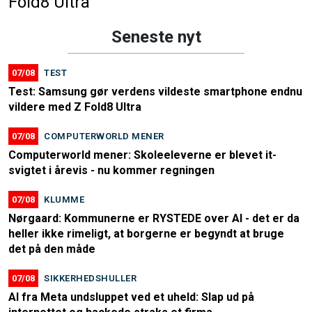
Fold8 Ultra
Seneste nyt
07/08
TEST
Test: Samsung gør verdens vildeste smartphone endnu
vildere med Z Fold8 Ultra
07/08
COMPUTERWORLD MENER
Computerworld mener: Skoleeleverne er blevet it-
svigtet i årevis - nu kommer regningen
07/08
KLUMME
Nørgaard: Kommunerne er RYSTEDE over AI - det er da
heller ikke rimeligt, at borgerne er begyndt at bruge
det på den måde
07/08
SIKKERHEDSHULLER
AI fra Meta undsluppet ved et uheld: Slap ud på