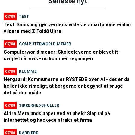
Seneste nyt
07/08
TEST
Test: Samsung gør verdens vildeste smartphone endnu
vildere med Z Fold8 Ultra
07/08
COMPUTERWORLD MENER
Computerworld mener: Skoleeleverne er blevet it-
svigtet i årevis - nu kommer regningen
07/08
KLUMME
Nørgaard: Kommunerne er RYSTEDE over AI - det er da
heller ikke rimeligt, at borgerne er begyndt at bruge
det på den måde
07/08
SIKKERHEDSHULLER
AI fra Meta undsluppet ved et uheld: Slap ud på
internettet og hackede straks et firma
07/08
KARRIERE