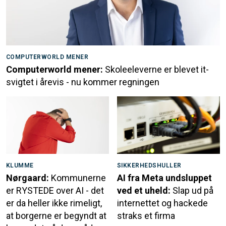
COMPUTERWORLD MENER
Computerworld mener:
Skoleeleverne er blevet it-
svigtet i årevis - nu kommer regningen
KLUMME
SIKKERHEDSHULLER
Nørgaard:
Kommunerne
AI fra Meta undsluppet
er RYSTEDE over AI - det
ved et uheld:
Slap ud på
er da heller ikke rimeligt,
internettet og hackede
at borgerne er begyndt at
straks et firma