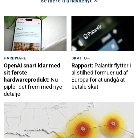
Se mere fra navnenyt
HARDWARE
SKAT
OpenAI snart klar med
Rapport:
Palantir flytter i
sit første
al stilhed formuer ud af
hardwareprodukt:
Nu
Europa for at undgå at
pipler det frem med nye
betale skat
detaljer