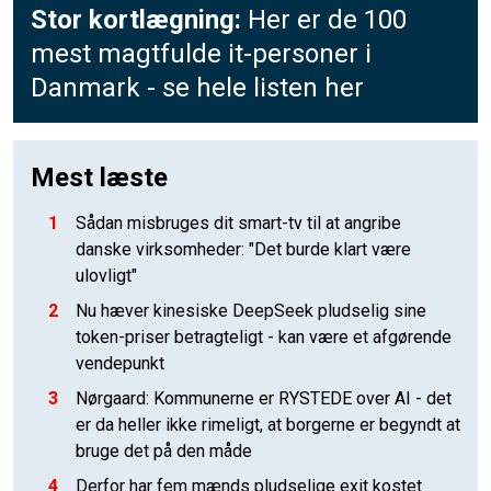
Stor kortlægning:
Her er de 100
mest magtfulde it-personer i
Danmark - se hele listen her
Mest læste
1
Sådan misbruges dit smart-tv til at angribe
danske virksomheder: "Det burde klart være
ulovligt"
2
Nu hæver kinesiske DeepSeek pludselig sine
token-priser betragteligt - kan være et afgørende
vendepunkt
3
Nørgaard: Kommunerne er RYSTEDE over AI - det
er da heller ikke rimeligt, at borgerne er begyndt at
bruge det på den måde
4
Derfor har fem mænds pludselige exit kostet