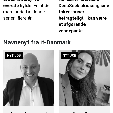
øverste hylde:
En af de
DeepSeek pludselig sine
mest underholdende
token-priser
serier i flere år
betragteligt - kan være
et afgørende
vendepunkt
Navnenyt fra it-Danmark
NYT JOB
NYT JOB