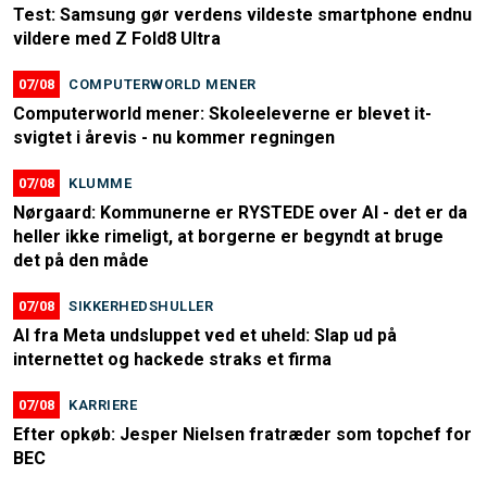
Test: Samsung gør verdens vildeste smartphone endnu
vildere med Z Fold8 Ultra
07/08
COMPUTERWORLD MENER
Computerworld mener: Skoleeleverne er blevet it-
svigtet i årevis - nu kommer regningen
07/08
KLUMME
Nørgaard: Kommunerne er RYSTEDE over AI - det er da
heller ikke rimeligt, at borgerne er begyndt at bruge
det på den måde
07/08
SIKKERHEDSHULLER
AI fra Meta undsluppet ved et uheld: Slap ud på
internettet og hackede straks et firma
07/08
KARRIERE
Efter opkøb: Jesper Nielsen fratræder som topchef for
BEC