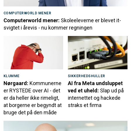
COMPUTERWORLD MENER
Computerworld mener:
Skoleeleverne er blevet it-
svigtet i årevis - nu kommer regningen
KLUMME
SIKKERHEDSHULLER
Nørgaard:
Kommunerne
AI fra Meta undsluppet
er RYSTEDE over AI - det
ved et uheld:
Slap ud på
er da heller ikke rimeligt,
internettet og hackede
at borgerne er begyndt at
straks et firma
bruge det på den måde