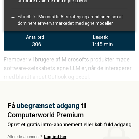
udfordre rivalerne med egne LLM'er
Få indblik i Microsofts AI-strategi og ambitionen om at
dominere erhvervsmarkedet med egne modeller
Antal ord
Læsetid
306
1:45 min
Fremover vil brugere af Microsofts produkter møde
software-selskabets egne LLM'er, når de interagerer
med blandt andet Outlook og Excel.
Få
ubegrænset adgang
til
Computerworld Premium
Opret et gratis intro-abonnement eller køb fuld adgang
Allerede abonnent?
Log ind her