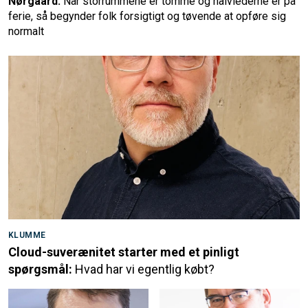
Nørgaard:
Når storrummene er tomme og halvlederne er på
ferie, så begynder folk forsigtigt og tøvende at opføre sig
normalt
KLUMME
Cloud-suverænitet starter med et pinligt
spørgsmål:
Hvad har vi egentlig købt?