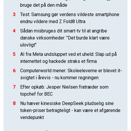
bruge det på den måde
3
Test: Samsung gør verdens vildeste smartphone
endnu vildere med Z Fold8 Ultra
4
Sådan misbruges dit smart-tv til at angribe
danske virksomheder: "Det burde klart være
ulovligt"
5
AI fra Meta undsluppet ved et uheld: Slap ud på
internettet og hackede straks et firma
6
Computerworld mener: Skoleeleverne er blevet it-
svigtet i årevis - nu kommer regningen
7
Efter opkøb: Jesper Nielsen fratræder som
topchef for BEC
8
Nu hæver kinesiske DeepSeek pludselig sine
token-priser betragteligt - kan være et afgørende
vendepunkt