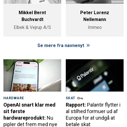
Mikkel Bernt
Peter Lorenz
Buchvardt
Nellemann
Elbek & Vejrup A/S
Immeo
Se mere fra navnenyt
HARDWARE
SKAT
OpenAI snart klar med
Rapport:
Palantir flytter i
sit første
al stilhed formuer ud af
hardwareprodukt:
Nu
Europa for at undgå at
pipler det frem med nye
betale skat