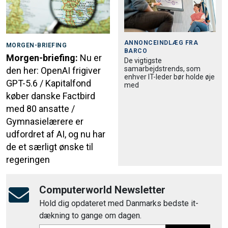
ANNONCEINDLÆG FRA
MORGEN-BRIEFING
BARCO
Morgen-briefing:
Nu er
De vigtigste
samarbejdstrends, som
den her: OpenAI frigiver
enhver IT-leder bør holde øje
GPT-5.6 / Kapitalfond
med
køber danske Factbird
med 80 ansatte /
Gymnasielærere er
udfordret af AI, og nu har
de et særligt ønske til
regeringen
Computerworld Newsletter
Hold dig opdateret med Danmarks bedste it-
dækning to gange om dagen.