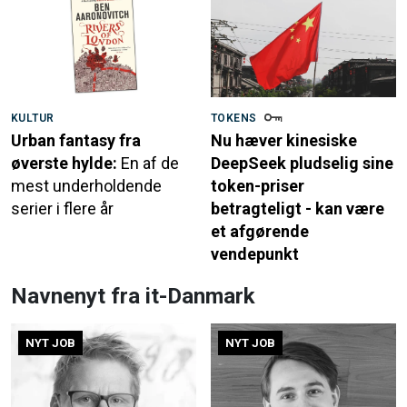
KULTUR
TOKENS
Urban fantasy fra
Nu hæver kinesiske
øverste hylde:
En af de
DeepSeek pludselig sine
mest underholdende
token-priser
serier i flere år
betragteligt - kan være
et afgørende
vendepunkt
Navnenyt fra it-Danmark
NYT JOB
NYT JOB