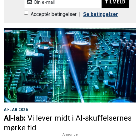
TILMELD
Din e-mail
Acceptér betingelser
|
Se betingelser
AI-LAB 2026
AI-lab:
Vi lever midt i AI-skuffelsernes
mørke tid
Annonce