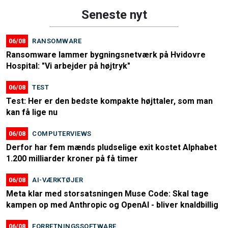
Seneste nyt
06/08
RANSOMWARE
Ransomware lammer bygningsnetværk på Hvidovre
Hospital: "Vi arbejder på højtryk"
06/08
TEST
Test: Her er den bedste kompakte højttaler, som man
kan få lige nu
06/08
COMPUTERVIEWS
Derfor har fem mænds pludselige exit kostet Alphabet
1.200 milliarder kroner på få timer
06/08
AI-VÆRKTØJER
Meta klar med storsatsningen Muse Code: Skal tage
kampen op med Anthropic og OpenAI - bliver knaldbillig
06/08
FORRETNINGSSOFTWARE