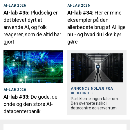
AI-LAB 2026
AI-LAB 2026
AI-lab #35:
Pludselig er
AI-lab #34:
Her er mine
det blevet dyrt at
eksempler på den
anvende AI, og folk
allerbedste brug af AI lige
reagerer, som de altid har
nu - og hvad du ikke bør
gjort
gøre
ANNONCEINDLÆG FRA
AI-LAB 2026
BLUECIRCLE
AI-lab #33:
De gode, de
Partiklerne ingen taler om:
Den oversete risiko i
onde og den store AI-
datacentre og serverrum
datacenterpanik