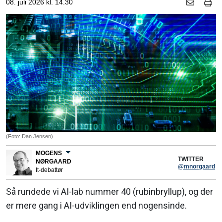
08. juli 2026 kl. 14.30
(Foto: Dan Jensen)
MOGENS
TWITTER
NØRGAARD
@mnorgaard
It-debattør
Så rundede vi AI-lab nummer 40 (rubinbryllup), og der
er mere gang i AI-udviklingen end nogensinde.