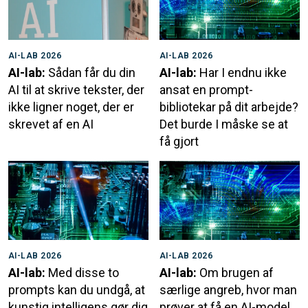
AI-LAB 2026
AI-LAB 2026
AI-lab:
Sådan får du din
AI-lab:
Har I endnu ikke
AI til at skrive tekster, der
ansat en prompt-
ikke ligner noget, der er
bibliotekar på dit arbejde?
skrevet af en AI
Det burde I måske se at
få gjort
AI-LAB 2026
AI-LAB 2026
AI-lab:
Med disse to
AI-lab:
Om brugen af
prompts kan du undgå, at
særlige angreb, hvor man
kunstig intelligens gør dig
prøver at få en AI-model