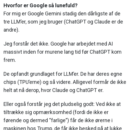
Hvorfor er Google så lunefuld?
For mig er Google Gemini stadig den dårligste af de
tre LLM’er, som jeg bruger (ChatGPT og Claude er de
andre).
Jeg forstår det ikke. Google har arbejdet med AI
massivt inden for murene lang tid før ChatGPT kom
frem.
De opfandt grundlaget for LLM’er. De har deres egne
chips (TPU’erne) og så videre. Alligevel formår de ikke
helt at nå derop, hvor Claude og ChatGPT er.
Eller også forstår jeg det pludselig godt: Ved ikke at
tiltrække sig opmærksomhed (fordi de ikke er
førende og dermed “farlige”) får de ikke ørerne i
maskinen hos Trump, de får ikke besked på at lukke