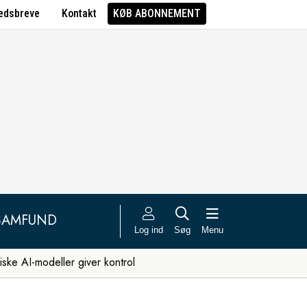
edsbreve
Kontakt
KØB ABONNEMENT
SAMFUND
Log ind
Søg
Menu
iske AI-modeller giver kontrol