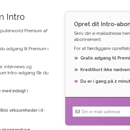
 Intro
Opret dit Intro-ab
mputerworld Premium af
Skriv din e-mailadresse her
abonnement.
For at færdiggøre oprettelse
du adgang til Premium i
Gratis adgang til Prem
r, interviews og
Kreditkort ikke nødven
ium Intro-adgang får du
Du er i gang på 2 minu
med indsigt i
800 virksomheder i it-
e imageanalyse,