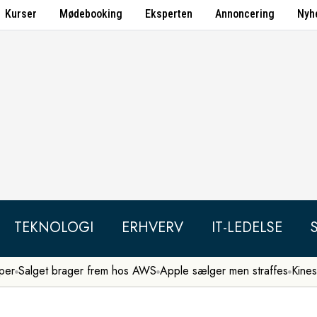
Kurser
Mødebooking
Eksperten
Annoncering
Nyh
TEKNOLOGI
ERHVERV
IT-LEDELSE
per
Salget brager frem hos AWS
Apple sælger men straffes
Kines