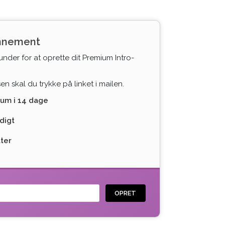
onnement
under for at oprette dit Premium Intro-
n skal du trykke på linket i mailen.
ium i 14 dage
digt
tter
OPRET