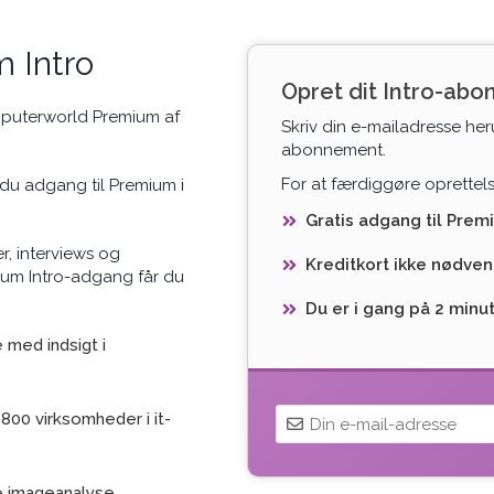
 Intro
Opret dit Intro-ab
mputerworld Premium af
Skriv din e-mailadresse her
abonnement.
For at færdiggøre oprettelse
du adgang til Premium i
Gratis adgang til Prem
r, interviews og
Kreditkort ikke nødven
ium Intro-adgang får du
Du er i gang på 2 minu
med indsigt i
800 virksomheder i it-
e imageanalyse,