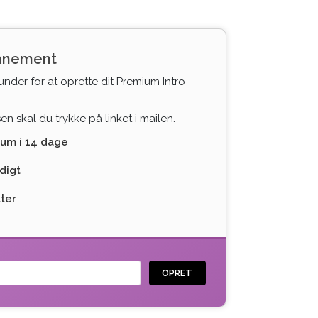
onnement
under for at oprette dit Premium Intro-
n skal du trykke på linket i mailen.
ium i 14 dage
digt
tter
OPRET