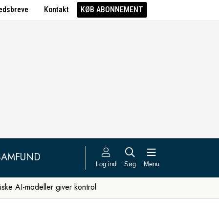
edsbreve
Kontakt
KØB ABONNEMENT
SAMFUND
Log ind
Søg
Menu
iske AI-modeller giver kontrol