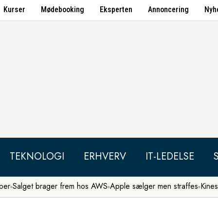
Kurser
Mødebooking
Eksperten
Annoncering
Nyh
TEKNOLOGI
ERHVERV
IT-LEDELSE
per
Salget brager frem hos AWS
Apple sælger men straffes
Kines