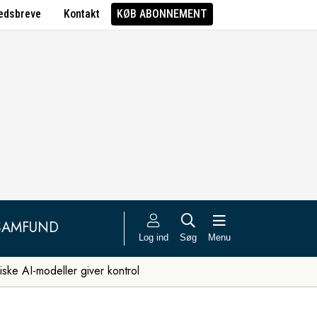
edsbreve
Kontakt
KØB ABONNEMENT
SAMFUND
Log ind
Søg
Menu
iske AI-modeller giver kontrol