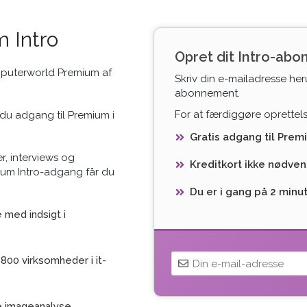
 Intro
Opret dit Intro-ab
mputerworld Premium af
Skriv din e-mailadresse her
abonnement.
For at færdiggøre oprettelse
du adgang til Premium i
Gratis adgang til Prem
r, interviews og
Kreditkort ikke nødven
ium Intro-adgang får du
Du er i gang på 2 minu
med indsigt i
800 virksomheder i it-
e imageanalyse,