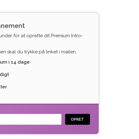
onnement
under for at oprette dit Premium Intro-
n skal du trykke på linket i mailen.
ium i 14 dage
digt
tter
OPRET