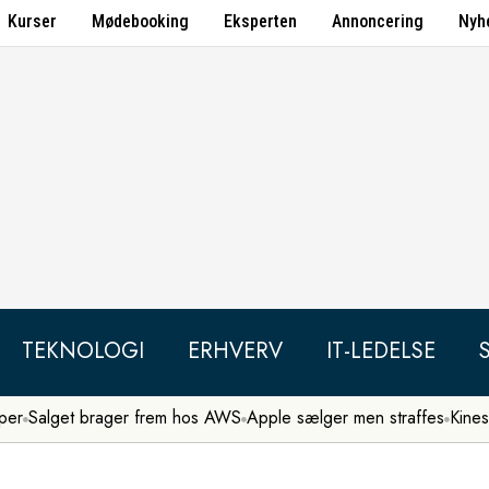
Kurser
Mødebooking
Eksperten
Annoncering
Nyh
TEKNOLOGI
ERHVERV
IT-LEDELSE
per
Salget brager frem hos AWS
Apple sælger men straffes
Kines