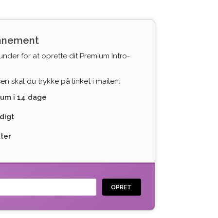
onnement
under for at oprette dit Premium Intro-
n skal du trykke på linket i mailen.
ium i 14 dage
digt
tter
OPRET