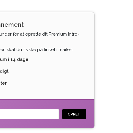
onnement
under for at oprette dit Premium Intro-
n skal du trykke på linket i mailen.
ium i 14 dage
digt
tter
OPRET