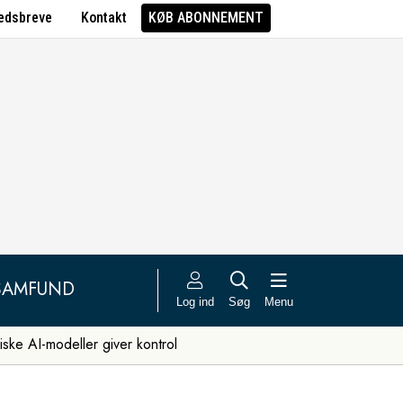
edsbreve
Kontakt
KØB ABONNEMENT
SAMFUND
Log ind
Søg
Menu
iske AI-modeller giver kontrol