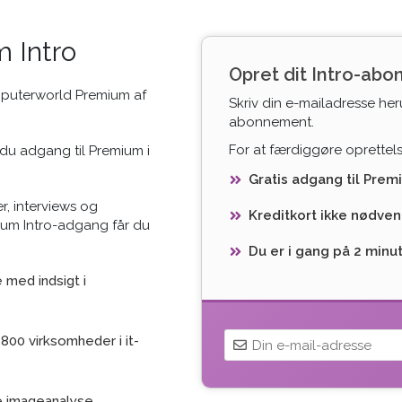
 Intro
Opret dit Intro-ab
mputerworld Premium af
Skriv din e-mailadresse her
abonnement.
For at færdiggøre oprettelse
du adgang til Premium i
Gratis adgang til Prem
r, interviews og
Kreditkort ikke nødven
ium Intro-adgang får du
Du er i gang på 2 minu
med indsigt i
800 virksomheder i it-
e imageanalyse,