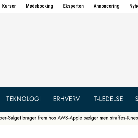
Kurser
Mødebooking
Eksperten
Annoncering
Nyh
TEKNOLOGI
ERHVERV
IT-LEDELSE
per
Salget brager frem hos AWS
Apple sælger men straffes
Kines