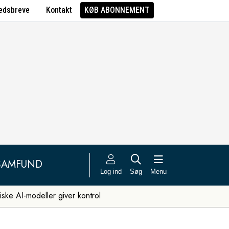
edsbreve
Kontakt
KØB ABONNEMENT
SAMFUND
Log ind
Søg
Menu
iske AI-modeller giver kontrol