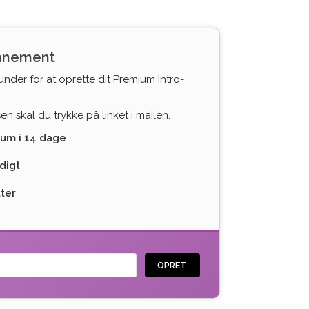
onnement
under for at oprette dit Premium Intro-
n skal du trykke på linket i mailen.
ium i 14 dage
digt
tter
OPRET