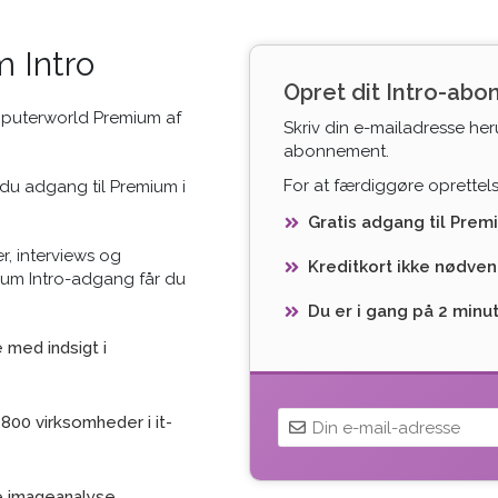
 Intro
Opret dit Intro-ab
mputerworld Premium af
Skriv din e-mailadresse her
abonnement.
For at færdiggøre oprettelse
du adgang til Premium i
Gratis adgang til Prem
r, interviews og
Kreditkort ikke nødven
ium Intro-adgang får du
Du er i gang på 2 minu
med indsigt i
800 virksomheder i it-
e imageanalyse,