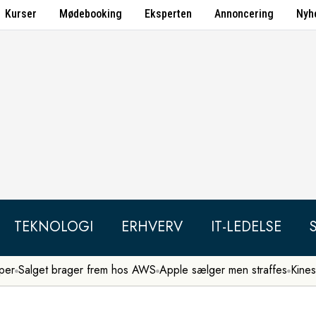
Kurser
Mødebooking
Eksperten
Annoncering
Nyh
TEKNOLOGI
ERHVERV
IT-LEDELSE
per
Salget brager frem hos AWS
Apple sælger men straffes
Kines