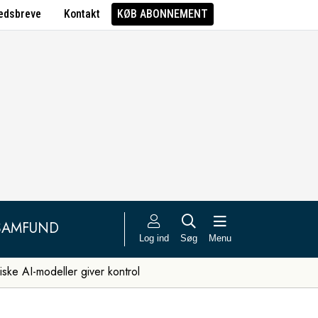
edsbreve
Kontakt
KØB ABONNEMENT
SAMFUND
Log ind
Søg
Menu
iske AI-modeller giver kontrol