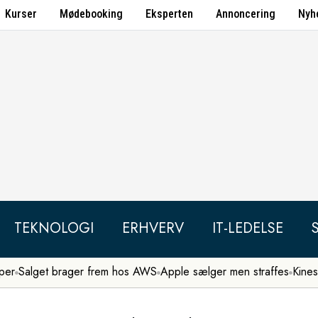
Kurser
Mødebooking
Eksperten
Annoncering
Nyh
TEKNOLOGI
ERHVERV
IT-LEDELSE
per
Salget brager frem hos AWS
Apple sælger men straffes
Kines