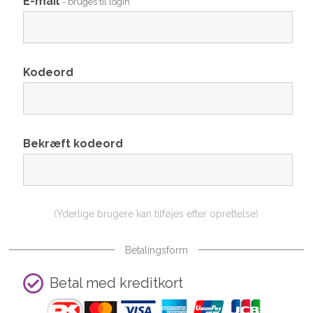
E-mail
- bruges til login
Kodeord
Bekræft kodeord
(Yderlige brugere kan tilføjes efter oprettelse)
Betalingsform
Betal med kreditkort