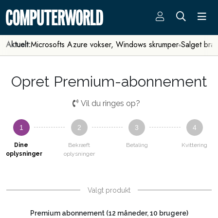
Aktuelt:
Microsofts Azure vokser, Windows skrumper
Salget bra
Opret Premium-abonnement
Vil du ringes op?
1
2
3
4
Dine
Bekræft
Betaling
Kvittering
oplysninger
oplysninger
Valgt produkt
Premium abonnement (12 måneder, 10 brugere)