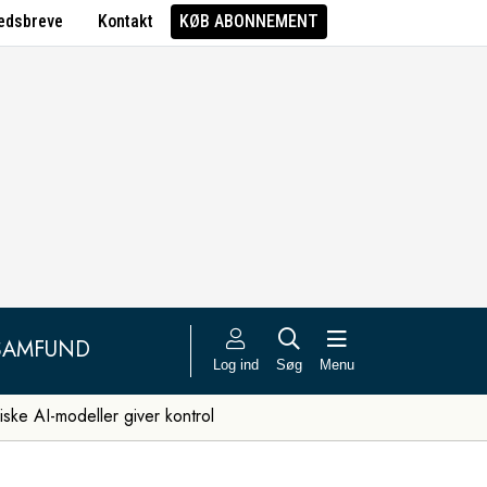
edsbreve
Kontakt
KØB ABONNEMENT
SAMFUND
Log ind
Søg
Menu
iske AI-modeller giver kontrol