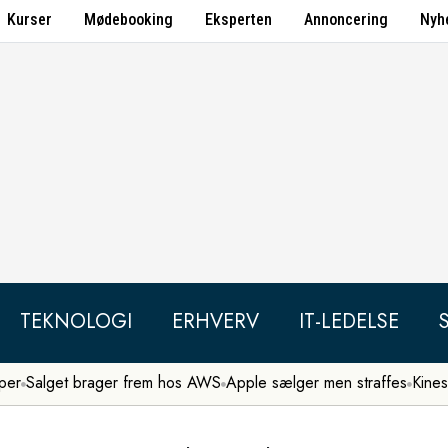
Kurser
Mødebooking
Eksperten
Annoncering
Nyh
TEKNOLOGI
ERHVERV
IT-LEDELSE
per
Salget brager frem hos AWS
Apple sælger men straffes
Kines