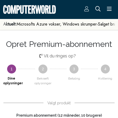
Aktuelt:
Microsofts Azure vokser, Windows skrumper
Salget bra
Opret Premium-abonnement
Vil du ringes op?
1
2
3
4
Dine
Bekræft
Betaling
Kvittering
oplysninger
oplysninger
Valgt produkt
Premium abonnement (12 måneder, 10 brugere)