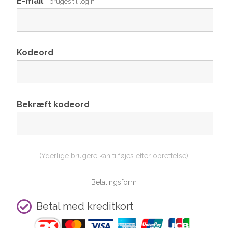
E-mail
- bruges til login
Kodeord
Bekræft kodeord
(Yderlige brugere kan tilføjes efter oprettelse)
Betalingsform
Betal med kreditkort