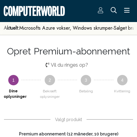
Aktuelt:
Microsofts Azure vokser, Windows skrumper
Salget bra
Opret Premium-abonnement
Vil du ringes op?
1
2
3
4
Dine
Bekræft
Betaling
Kvittering
oplysninger
oplysninger
Valgt produkt
Premium abonnement (12 måneder, 10 brugere)