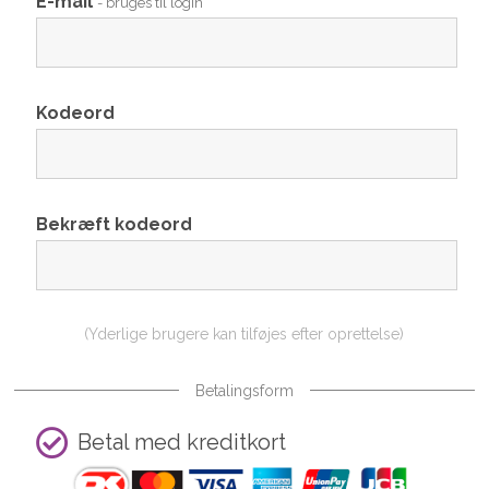
E-mail
- bruges til login
Kodeord
Bekræft kodeord
(Yderlige brugere kan tilføjes efter oprettelse)
Betalingsform
Betal med kreditkort