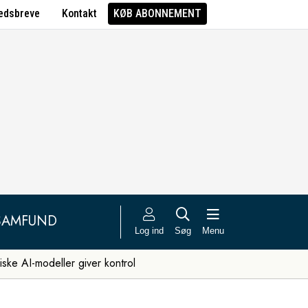
edsbreve
Kontakt
KØB ABONNEMENT
SAMFUND
Log ind
Søg
Menu
iske AI-modeller giver kontrol