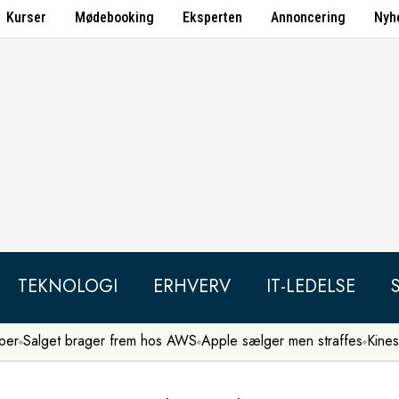
Kurser
Mødebooking
Eksperten
Annoncering
Nyh
TEKNOLOGI
ERHVERV
IT-LEDELSE
per
Salget brager frem hos AWS
Apple sælger men straffes
Kines