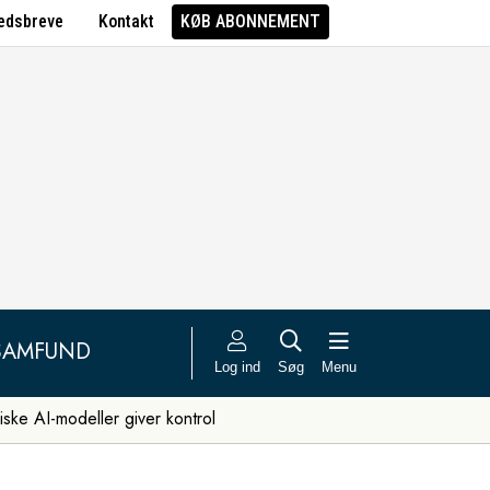
edsbreve
Kontakt
KØB ABONNEMENT
SAMFUND
Log ind
Søg
Menu
iske AI-modeller giver kontrol