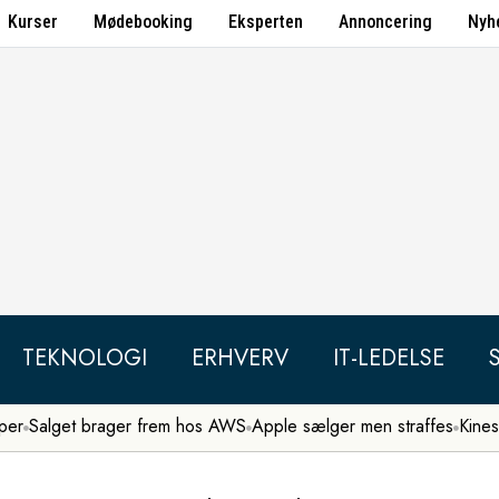
Kurser
Mødebooking
Eksperten
Annoncering
Nyh
TEKNOLOGI
ERHVERV
IT-LEDELSE
per
Salget brager frem hos AWS
Apple sælger men straffes
Kines