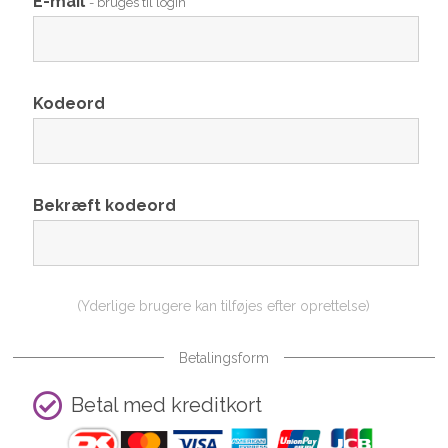
E-mail
- bruges til login
Kodeord
Bekræft kodeord
(Yderlige brugere kan tilføjes efter oprettelse)
Betalingsform
Betal med kreditkort