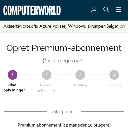
Aktuelt:
Microsofts Azure vokser, Windows skrumper
Salget bra
Opret Premium-abonnement
Vil du ringes op?
1
2
3
4
Dine
Bekræft
Betaling
Kvittering
oplysninger
oplysninger
Valgt produkt
Premium abonnement (12 måneder, 10 brugere)