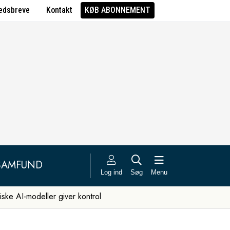
edsbreve
Kontakt
KØB ABONNEMENT
SAMFUND
Log ind
Søg
Menu
iske AI-modeller giver kontrol