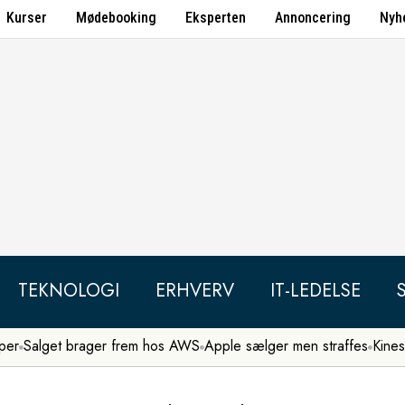
Kurser
Mødebooking
Eksperten
Annoncering
Nyh
TEKNOLOGI
ERHVERV
IT-LEDELSE
per
Salget brager frem hos AWS
Apple sælger men straffes
Kines