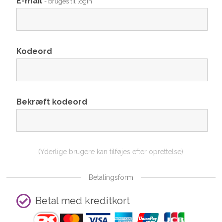
E-mail
- bruges til login
Kodeord
Bekræft kodeord
(Yderlige brugere kan tilføjes efter oprettelse)
Betalingsform
Betal med kreditkort