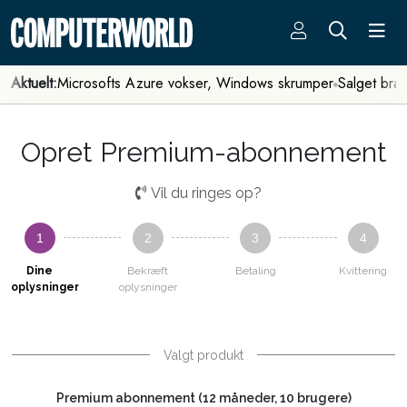
Aktuelt:
Microsofts Azure vokser, Windows skrumper
Salget bra
Opret Premium-abonnement
Vil du ringes op?
1
2
3
4
Dine
Bekræft
Betaling
Kvittering
oplysninger
oplysninger
Valgt produkt
Premium abonnement (12 måneder, 10 brugere)