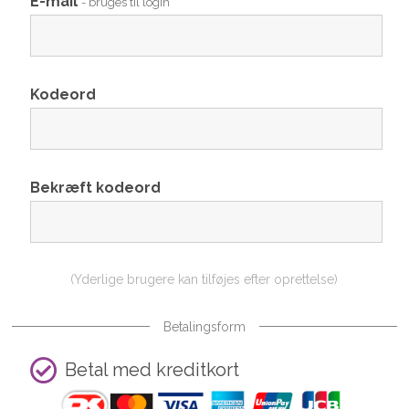
E-mail
- bruges til login
Kodeord
Bekræft kodeord
(Yderlige brugere kan tilføjes efter oprettelse)
Betalingsform
Betal med kreditkort