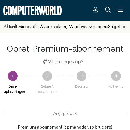
Aktuelt:
Microsofts Azure vokser, Windows skrumper
Salget bra
Opret Premium-abonnement
Vil du ringes op?
1
2
3
4
Dine
Bekræft
Betaling
Kvittering
oplysninger
oplysninger
Valgt produkt
Premium abonnement (12 måneder, 10 brugere)