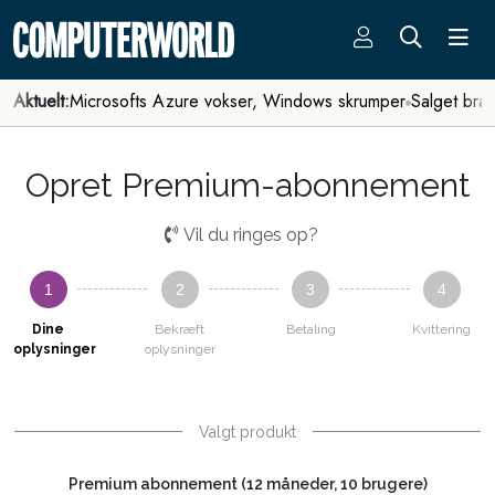
Aktuelt:
Microsofts Azure vokser, Windows skrumper
Salget bra
Opret Premium-abonnement
Vil du ringes op?
1
2
3
4
Dine
Bekræft
Betaling
Kvittering
oplysninger
oplysninger
Valgt produkt
Premium abonnement (12 måneder, 10 brugere)