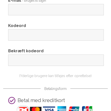
E-mail
- bruges til login
Kodeord
Bekræft kodeord
(Yderlige brugere kan tilføjes efter oprettelse)
Betalingsform
Betal med kreditkort