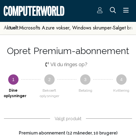
Aktuelt:
Microsofts Azure vokser, Windows skrumper
Salget bra
Opret Premium-abonnement
Vil du ringes op?
1
2
3
4
Dine
Bekræft
Betaling
Kvittering
oplysninger
oplysninger
Valgt produkt
Premium abonnement (12 måneder, 10 brugere)