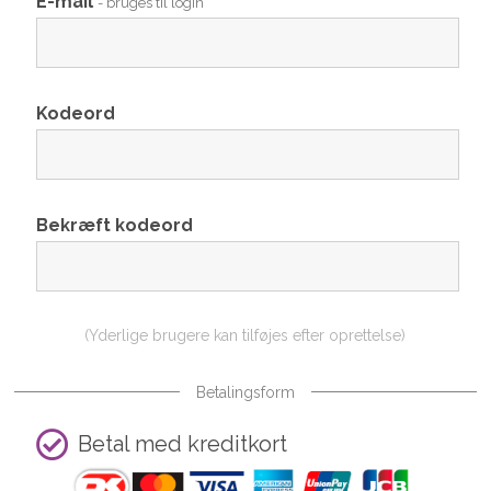
E-mail
- bruges til login
Kodeord
Bekræft kodeord
(Yderlige brugere kan tilføjes efter oprettelse)
Betalingsform
Betal med kreditkort