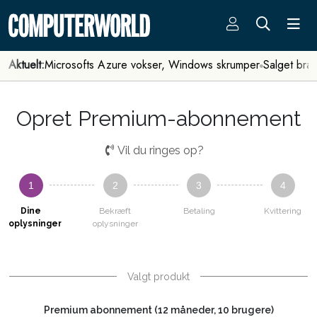
Aktuelt:
Microsofts Azure vokser, Windows skrumper
Salget bra
Opret Premium-abonnement
Vil du ringes op?
1
2
3
4
Dine
Bekræft
Betaling
Kvittering
oplysninger
oplysninger
Valgt produkt
Premium abonnement (12 måneder, 10 brugere)