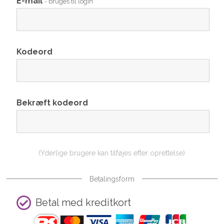
E-mail
- bruges til login
Kodeord
Bekræft kodeord
(Yderlige brugere kan tilføjes efter oprettelse)
Betalingsform
Betal med kreditkort