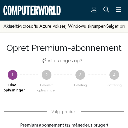
Aktuelt:
Microsofts Azure vokser, Windows skrumper
Salget bra
Opret Premium-abonnement
Vil du ringes op?
1
2
3
4
Dine
Bekræft
Betaling
Kvittering
oplysninger
oplysninger
Valgt produkt
Premium abonnement (12 måneder, 1 bruger)