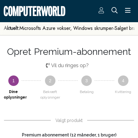
Aktuelt:
Microsofts Azure vokser, Windows skrumper
Salget bra
Opret Premium-abonnement
Vil du ringes op?
1
2
3
4
Dine
Bekræft
Betaling
Kvittering
oplysninger
oplysninger
Valgt produkt
Premium abonnement (12 måneder, 1 bruger)