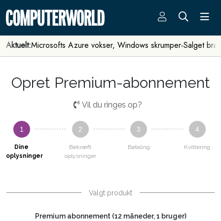
Aktuelt:
Microsofts Azure vokser, Windows skrumper
Salget bra
Opret Premium-abonnement
Vil du ringes op?
1
2
3
4
Dine
Bekræft
Betaling
Kvittering
oplysninger
oplysninger
Valgt produkt
Premium abonnement (12 måneder, 1 bruger)