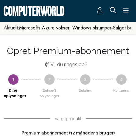
Aktuelt:
Microsofts Azure vokser, Windows skrumper
Salget bra
Opret Premium-abonnement
Vil du ringes op?
1
2
3
4
Dine
Bekræft
Betaling
Kvittering
oplysninger
oplysninger
Valgt produkt
Premium abonnement (12 måneder, 1 bruger)