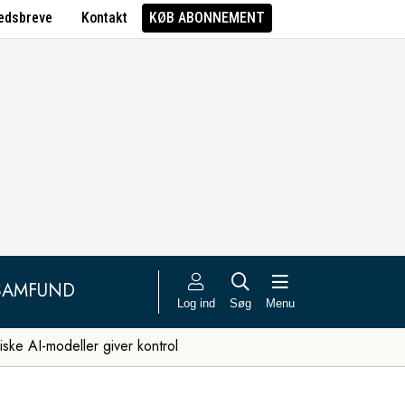
edsbreve
Kontakt
KØB ABONNEMENT
SAMFUND
Log ind
Søg
Menu
iske AI-modeller giver kontrol