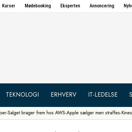
Kurser
Mødebooking
Eksperten
Annoncering
Nyh
TEKNOLOGI
ERHVERV
IT-LEDELSE
per
Salget brager frem hos AWS
Apple sælger men straffes
Kines