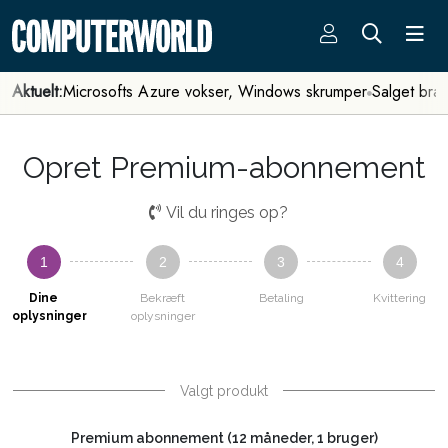
Aktuelt:
Microsofts Azure vokser, Windows skrumper
Salget bra
Opret Premium-abonnement
Vil du ringes op?
1
2
3
4
Dine
Bekræft
Betaling
Kvittering
oplysninger
oplysninger
Valgt produkt
Premium abonnement (12 måneder, 1 bruger)