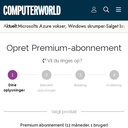
Aktuelt:
Microsofts Azure vokser, Windows skrumper
Salget bra
Opret Premium-abonnement
Vil du ringes op?
1
2
3
4
Dine
Bekræft
Betaling
Kvittering
oplysninger
oplysninger
Valgt produkt
Premium abonnement (12 måneder, 1 bruger)