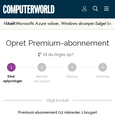
Aktuelt:
Microsofts Azure vokser, Windows skrumper
Salget bra
Opret Premium-abonnement
Vil du ringes op?
1
2
3
4
Dine
Bekræft
Betaling
Kvittering
oplysninger
oplysninger
Valgt produkt
Premium abonnement (12 måneder, 1 bruger)