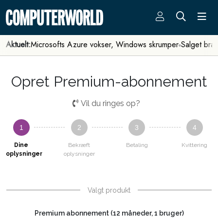
Aktuelt:
Microsofts Azure vokser, Windows skrumper
Salget bra
Opret Premium-abonnement
Vil du ringes op?
1
2
3
4
Dine
Bekræft
Betaling
Kvittering
oplysninger
oplysninger
Valgt produkt
Premium abonnement (12 måneder, 1 bruger)