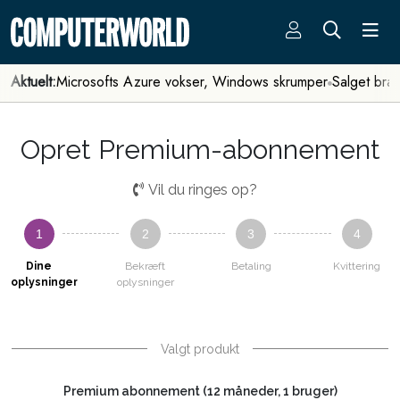
Aktuelt:
Microsofts Azure vokser, Windows skrumper
Salget bra
Opret Premium-abonnement
Vil du ringes op?
1
2
3
4
Dine
Bekræft
Betaling
Kvittering
oplysninger
oplysninger
Valgt produkt
Premium abonnement (12 måneder, 1 bruger)