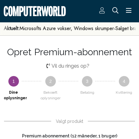
Aktuelt:
Microsofts Azure vokser, Windows skrumper
Salget bra
Opret Premium-abonnement
Vil du ringes op?
1
2
3
4
Dine
Bekræft
Betaling
Kvittering
oplysninger
oplysninger
Valgt produkt
Premium abonnement (12 måneder, 1 bruger)