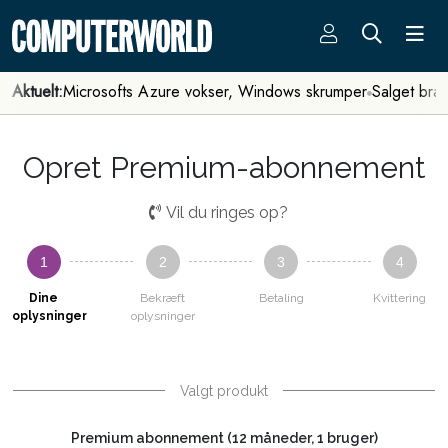
Aktuelt:
Microsofts Azure vokser, Windows skrumper
Salget bra
Opret Premium-abonnement
Vil du ringes op?
1
2
3
4
Dine
Bekræft
Betaling
Kvittering
oplysninger
oplysninger
Valgt produkt
Premium abonnement (12 måneder, 1 bruger)