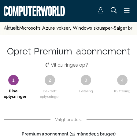
Aktuelt:
Microsofts Azure vokser, Windows skrumper
Salget bra
Opret Premium-abonnement
Vil du ringes op?
1
2
3
4
Dine
Bekræft
Betaling
Kvittering
oplysninger
oplysninger
Valgt produkt
Premium abonnement (12 måneder, 1 bruger)