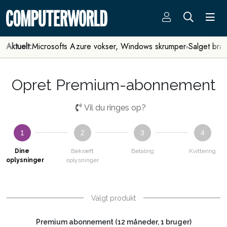
Aktuelt:
Microsofts Azure vokser, Windows skrumper
Salget bra
Opret Premium-abonnement
Vil du ringes op?
1
2
3
4
Dine
Bekræft
Betaling
Kvittering
oplysninger
oplysninger
Valgt produkt
Premium abonnement (12 måneder, 1 bruger)