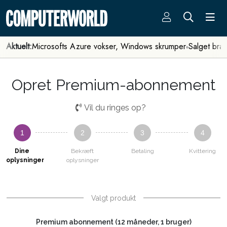
Aktuelt:
Microsofts Azure vokser, Windows skrumper
Salget bra
Opret Premium-abonnement
Vil du ringes op?
1
2
3
4
Dine
Bekræft
Betaling
Kvittering
oplysninger
oplysninger
Valgt produkt
Premium abonnement (12 måneder, 1 bruger)