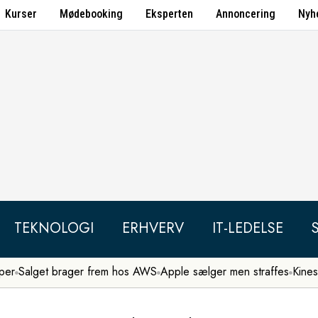
Kurser
Mødebooking
Eksperten
Annoncering
Nyh
TEKNOLOGI
ERHVERV
IT-LEDELSE
per
Salget brager frem hos AWS
Apple sælger men straffes
Kines