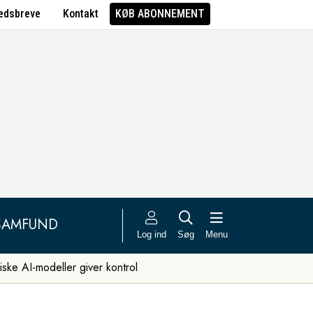
edsbreve
Kontakt
KØB ABONNEMENT
SAMFUND
Log ind
Søg
Menu
iske AI-modeller giver kontrol