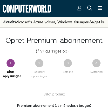
Aktuelt:
Microsofts Azure vokser, Windows skrumper
Salget bra
Opret Premium-abonnement
Vil du ringes op?
1
2
3
4
Dine
Bekræft
Betaling
Kvittering
oplysninger
oplysninger
Valgt produkt
Premium abonnement (12 måneder, 1 bruger)